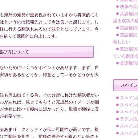
映像の英
英語翻訳
も海外の知見が重要視されていますから将来的にも
語る成功の
社というのは転職先として今は良いと感じます。し
英語翻訳
軽に行える翻訳もあるので競争となっています。今
英語翻訳
力を借りて飛躍的に向上します。
較したい
英語翻訳
選び方について
ている翻訳
英語翻訳
ないためにいくつかポイントがあります。まず、自
実績があるかどうか、得意としているかどうかが大
スペイン
語も沢山出てくる為、その分野に長けた翻訳者がい
スペイン
ルがあれば、見せてもらうと完成品のイメージが掴
スペイン
が他社に比べて極端に短かったり、単価が極端に安
スペイン
が必要です。
ラテン語
スペイン
るあまり、クオリティが低い可能性が高いです。複
スペイン
けて翻訳を担当し、前後の整合性が取れない等のト