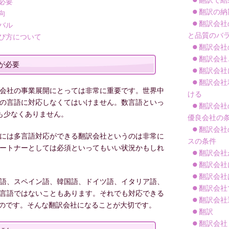
翻訳で結
必要
翻訳の納
向
翻訳会社
バル
と品質のバ
び方について
翻訳会社
翻訳会社
が必要
翻訳会社
翻訳会社
会社の事業展開にとっては非常に重要です。世界中
ける
の言語に対応しなくてはいけません。数言語といっ
翻訳会社
も少なくありません。
優良会社の
翻訳会社
には多言語対応ができる翻訳会社というのは非常に
スの条件
ートナーとしては必須といってもいい状況かもしれ
翻訳会社
翻訳会社
翻訳会社
語、スペイン語、韓国語、ドイツ語、イタリア語、
翻訳会社
言語ではないこともあります。それでも対応できる
翻訳会社
のです。そんな翻訳会社になることが大切です。
翻訳
翻訳会社