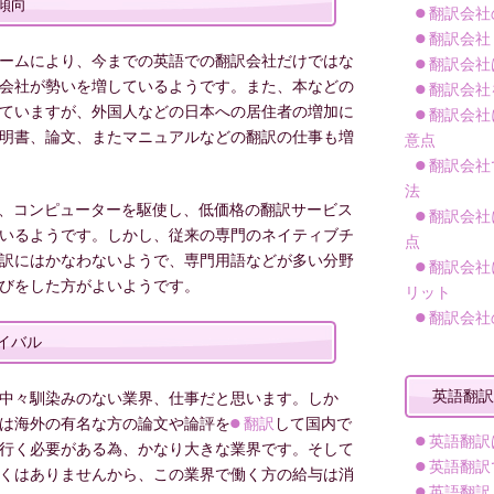
傾向
翻訳会社
翻訳会社
ームにより、今までの英語での翻訳会社だけではな
翻訳会社
会社が勢いを増しているようです。また、本などの
翻訳会社
ていますが、外国人などの日本への居住者の増加に
翻訳会社
明書、論文、またマニュアルなどの翻訳の仕事も増
意点
翻訳会社
法
り、コンピューターを駆使し、低価格の翻訳サービス
翻訳会社
いるようです。しかし、従来の専門のネイティブチ
点
訳にはかなわないようで、専門用語などが多い分野
翻訳会社
びをした方がよいようです。
リット
翻訳会社
イバル
英語翻訳
中々馴染みのない業界、仕事だと思います。しか
は海外の有名な方の論文や論評を
翻訳
して国内で
英語翻訳
行く必要がある為、かなり大きな業界です。そして
英語翻訳
くはありませんから、この業界で働く方の給与は消
英語翻訳