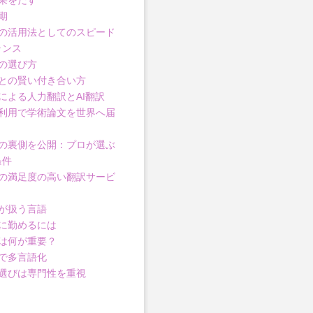
果をだす
期
の活用法としてのスピード
ランス
の選び方
との賢い付き合い方
による人力翻訳とAI翻訳
利用で学術論文を世界へ届
の裏側を公開：プロが選ぶ
条件
の満足度の高い翻訳サービ
が扱う言語
に勤めるには
は何が重要？
で多言語化
選びは専門性を重視